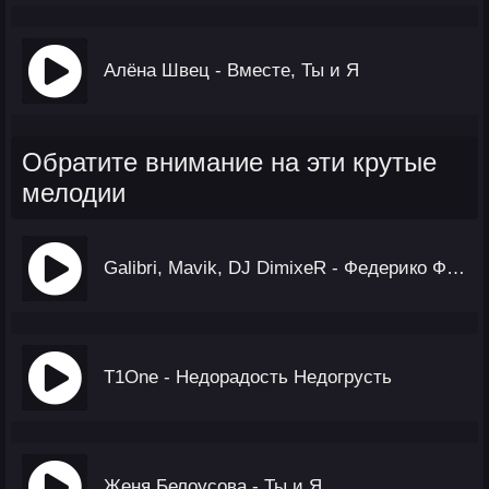
Алёна Швец - Вместе, Ты и Я
Обратите внимание на эти крутые
мелодии
Galibri, Mavik, DJ DimixeR - Федерико Феллини (Remix)
T1One - Недорадость Недогрусть
Женя Белоусова - Ты и Я