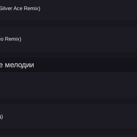
Silver Ace Remix)
io Remix)
е мелодии
д)