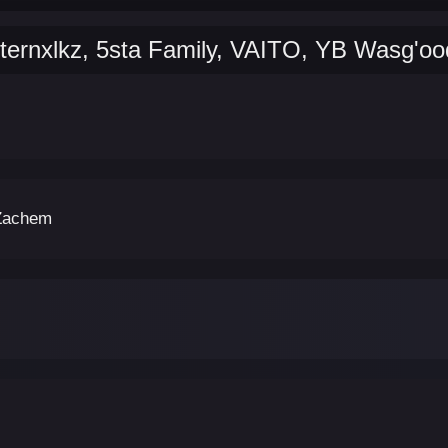
ernxlkz, 5sta Family, VAITO, YB Wasg'oo
Zachem