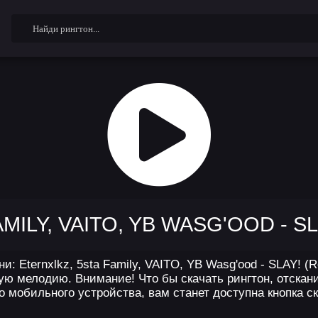
MILY, VAITO, YB WASG'OOD - S
и: Eternxlkz, 5sta Family, VAITO, YB Wasg'ood - SLAY! 
ую мелодию. Внимание! Что бы скачать рингтон, отскан
о мобильного устройства, вам станет доступна кнопка ск