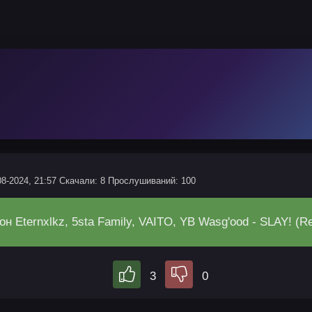
08-2024, 21:57
Скачали: 8
Прослушиваний: 100
он Eternxlkz, 5sta Family, VAITO, YB Wasg'ood - SLAY! 
3
0