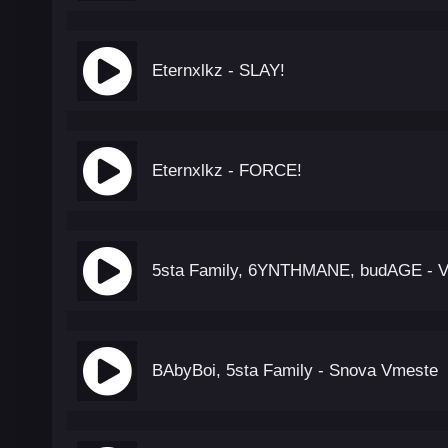
Eternxlkz - SLAY!
Eternxlkz - FORCE!
5sta Family, 6YNTHMANE, budAGE - 
BAbyBoi, 5sta Family - Snova Vmeste