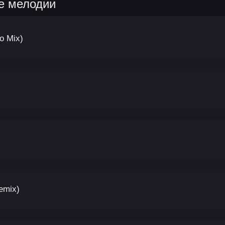
е мелодии
no Mix)
emix)