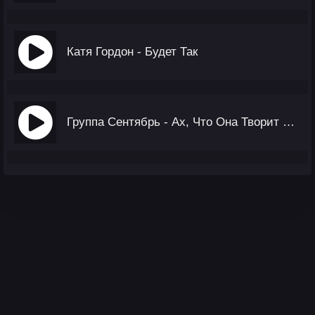
Катя Гордон - Будет Так
Группа Сентябрь - Ах, Что Она Творит Эта Осень