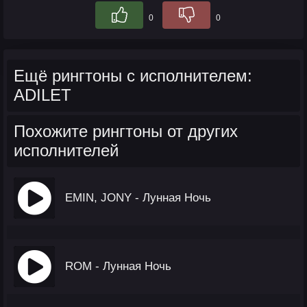
0
0
Ещё рингтоны с исполнителем:
ADILET
Похожите рингтоны от других
исполнителей
EMIN, JONY - Лунная Ночь
ROM - Лунная Ночь