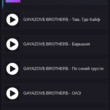
GAYAZOV$ BROTHER$ - Там, Где Кайф
GAYAZOV$ BROTHER$ - Барышня
GAYAZOV$ BROTHER$ - По синей грусти
GAYAZOV$ BROTHER$ - ОАЭ