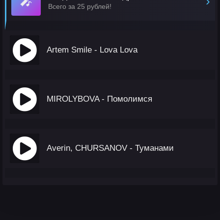
🎤
›
Всего за 25 рублей!
Artem Smile - Lova Lova
MIROLYBOVA - Помолимся
Averin, CHURSANOV - Туманами