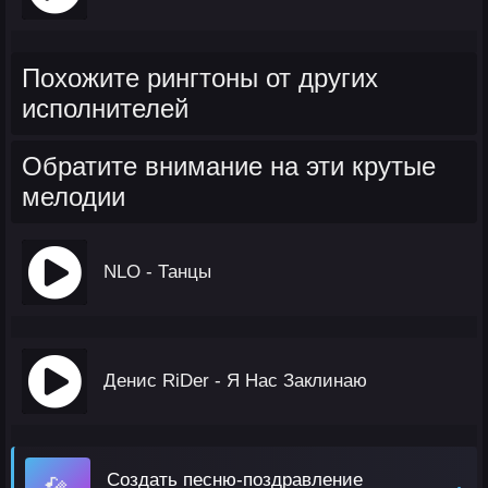
Похожите рингтоны от других
исполнителей
Обратите внимание на эти крутые
мелодии
NLO - Танцы
Денис RiDer - Я Нас Заклинаю
Создать песню-поздравление