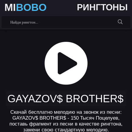
MI
BOBO
РИНГТОНЫ
GAYAZOV$ BROTHER$ -
Скачай бесплатно мелодию на звонок из песни:
GAYAZOV$ BROTHER$ - 150 Тысяч Поцелуев,
поставь фрагмент из песни в качестве рингтона,
замени свою стандартную мелодию.