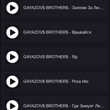
GAYAZOV$ BROTHER$ - Залпом За Любовь
GAYAZOV$ BROTHER$ - Врывайся
GAYAZOV$ BROTHER$ - Яд
GAYAZOV$ BROTHER$ - Роза Икс
GAYAZOV$ BROTHER$ - Где Зимует Лето?