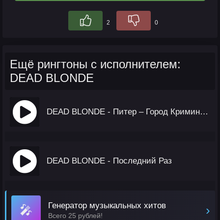
2
0
Ещё рингтоны с исполнителем:
DEAD BLONDE
DEAD BLONDE - Питер – Город Криминала
DEAD BLONDE - Последний Раз
Генератор музыкальных хитов
🎤
›
Всего 25 рублей!