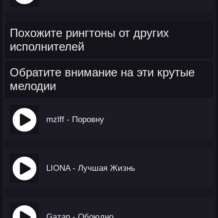
Похожите рингтоны от других
исполнителей
Обратите внимание на эти крутые
мелодии
mzlff - Поровну
LIONA - Лучшая Жизнь
Gazan - Обоюдно