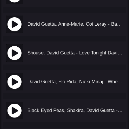
David Guetta, Anne-Marie, Coi Leray - Baby Don't Hurt Me
Shouse, David Guetta - Love Tonight David Guetta (Remix)
David Guetta, Flo Rida, Nicki Minaj - Where Them Girls At (из мультфильма «Гадкий)
Black Eyed Peas, Shakira, David Guetta - DON'T YOU WORRY