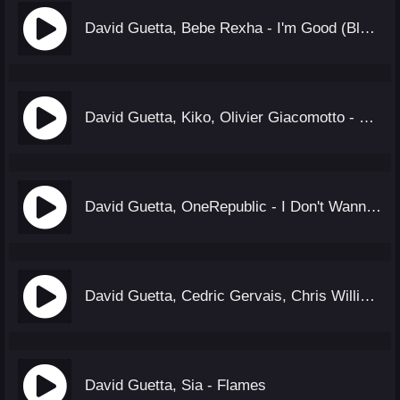
David Guetta, Bebe Rexha - I'm Good (Blue) (Tiesto Remix)
David Guetta, Kiko, Olivier Giacomotto - Home
David Guetta, OneRepublic - I Don't Wanna Wait (DJs From Mars Remix)
David Guetta, Cedric Gervais, Chris Willis - Would I Lie To You (Ayur Tsyrenov DFM Remix)
David Guetta, Sia - Flames