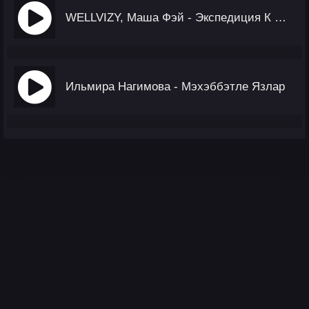
WELLVIZY, Маша Фэй - Экспедиция К Мечте
Ильмира Нагимова - Мэхэббэтле Язлар