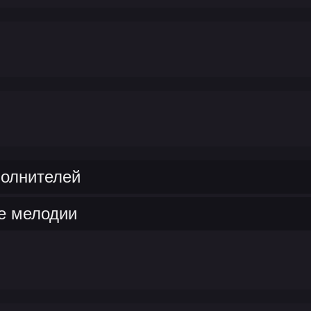
полнителей
е мелодии