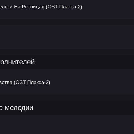
ельки На Ресницах (OST Плакса-2)
полнителей
вства (OST Плакса-2)
е мелодии