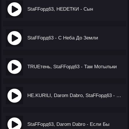
StaFFорд63, НЕDЕТКИ - Сын
StaFFорд63 - С Неба До Земли
TRUEтень, StaFFорд63 - Там Мотыльки
НЕ.KURILI, Darom Dabro, StaFFорд63 - Самогон
StaFFорд63, Darom Dabro - Если Бы