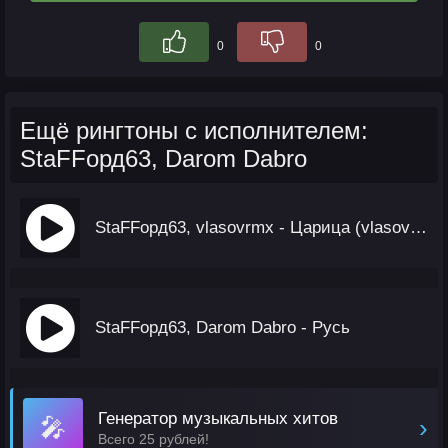
0
0
Ещё рингтоны с исполнителем:
StaFFорд63, Darom Dabro
StaFFорд63, vlasovrmx - Царица (vlasovrmx Remix)
StaFFорд63, Darom Dabro - Русь
Генератор музыкальных хитов
🎤
›
Всего 25 рублей!