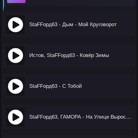
StaFFорд63 - Дым - Мой Круговорот
Истов, StaFFорд63 - Ковёр Зимы
StaFFорд63 - С Тобой
StaFFорд63, ГАМОРА - На Улице Выросли