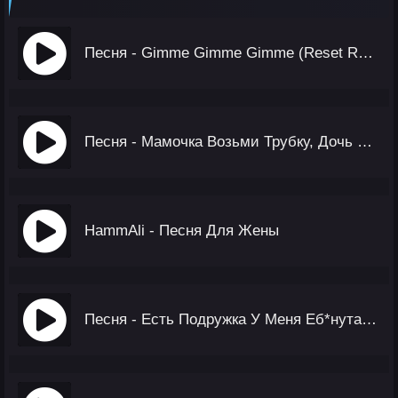
Песня - Gimme Gimme Gimme (Reset Remix Bass, Tiktok Version)
Песня - Мамочка Возьми Трубку, Дочь Звонит
HammAli - Песня Для Жены
Песня - Есть Подружка У Меня Еб*нутая Она (TikTok)