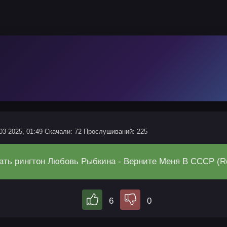
03-2025, 01:49
Скачали: 72
Прослушиваний: 225
ать рингтон Любовь Рыбкина - Верните Меня В СССР (R
6
0