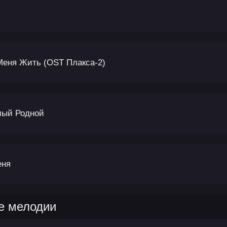
Меня Жить (OST Плакса-2)
мый Родной
еня
е мелодии