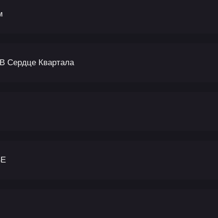
м
 В Сердце Квартала
BE