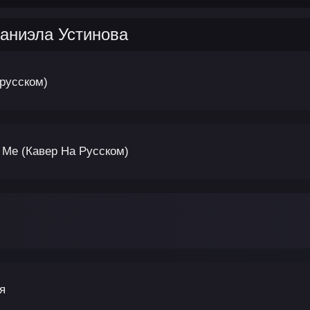
аниэла Устинова
 русском)
d Me (Кавер На Русском)
я