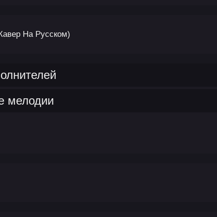
(Кавер На Русском)
полнителей
е мелодии