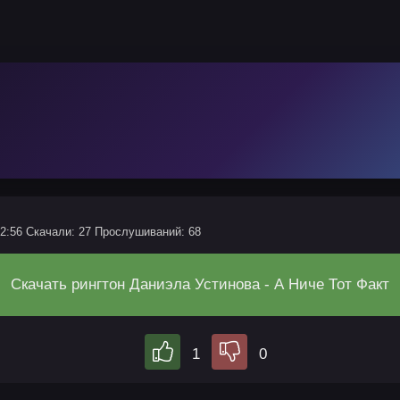
02:56
Скачали: 27
Прослушиваний: 68
Скачать рингтон Даниэла Устинова - А Ниче Тот Факт
1
0