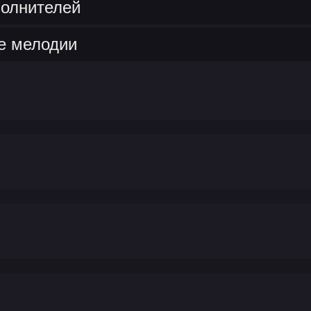
полнителей
е мелодии