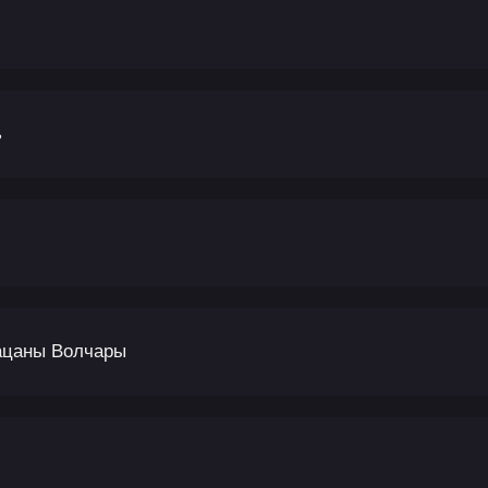
ь
Пацаны Волчары