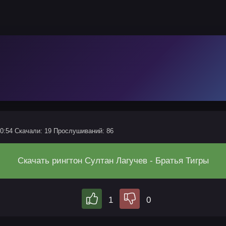
00:54
Скачали: 19
Прослушиваний: 86
Скачать рингтон Султан Лагучев - Братья Тигры
1
0