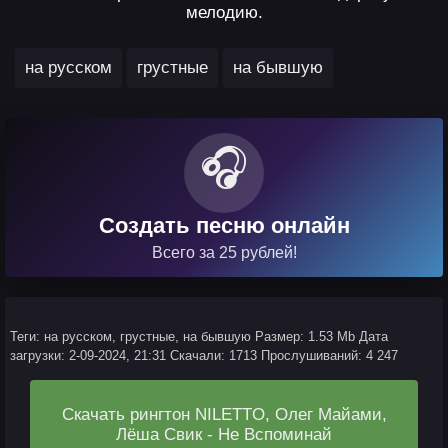
мелодию.
,
,
на русском
грустные
на бывшую
🎧
Создать песню онлайн
Всего за 25 рублей!
Теги: на русском, грустные, на бывшую
Размер: 1.53 Mb
Дата
загрузки: 2-09-2024, 21:31
Скачали: 1713
Прослушиваний: 4 247
Скачать рингтон NILETTO, Олег Майами,
Лёша Свик - Не Вспоминай