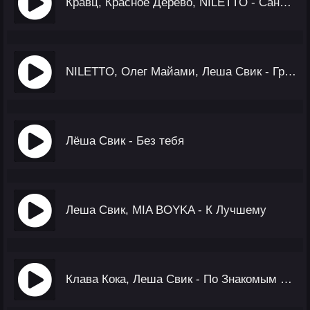
Кравц, Красное Дерево, NILETTO - Сансара
NILETTO, Олег Майами, Леша Свик - Громче Города (Red Line Radio Remix)
Лёша Свик - Без тебя
Леша Свик, MIA BOYKA - К Лучшему
Клава Кока, Леша Свик - По Знакомым Улицам