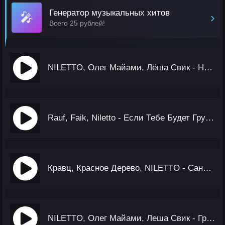
Генератор музыкальных хитов
🎤
›
Всего 25 рублей!
NILETTO, Олег Майами, Лёша Свик - Не Вспоминай
Rauf, Faik, Niletto - Если Тебе Будет Грустно
Кравц, Красное Дерево, NILETTO - Сансара
NILETTO, Олег Майами, Леша Свик - Громче Города (Red Line Radio Remix)