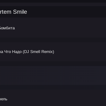
rtem Smile
 Бомбита
ка Что Надо (DJ Smell Remix)
зель