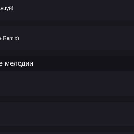
анцуй!
le Remix)
е мелодии