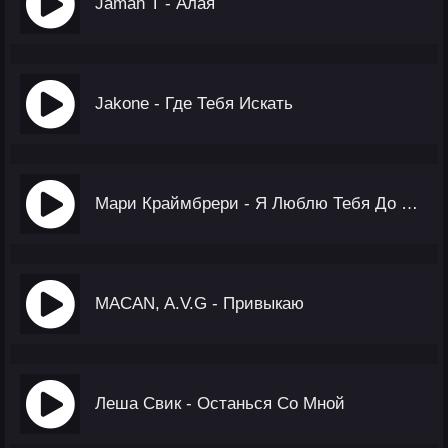
Jaman T - Алая
Jakone - Где Тебя Искать
Мари Краймбрери - Я Люблю Тебя До Слёз
MACAN, A.V.G - Привыкаю
Леша Свик - Останься Со Мной