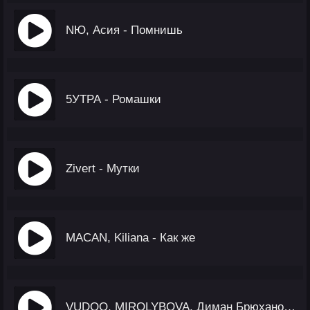
NЮ, Асия - Помнишь
5УТРА - Ромашки
Zivert - Мутки
MACAN, Kiliana - Как же
VUDOO, MIROLYBOVA, Диман Брюханов - Красавица