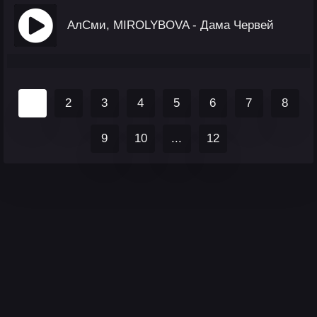
АлСми, MIROLYBOVA - Дама Червей
1
2
3
4
5
6
7
8
9
10
...
12