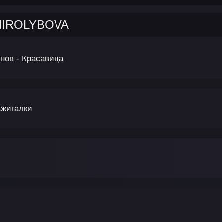
 MIROLYBOVA
ов - Красавица
ажигалки