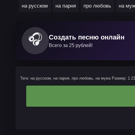
на русском
на парня
про любовь
на му
🎧
Создать песню онлайн
Всего за 25 рублей!
Теги: на русском, на парня, про любовь, на мужа
Размер: 1.2