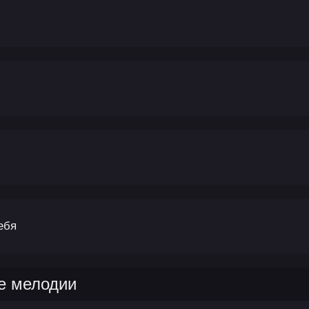
ебя
е мелодии