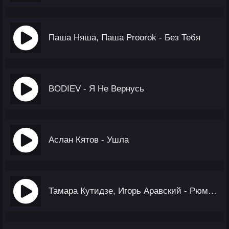
Паша Няша, Паша Proorok - Без Тебя
BODIEV - Я Не Вернусь
Аслан Кятов - Ушла
Тамара Кутидзе, Игорь Аравский - Рюмка Горечи Печали