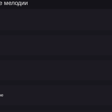
е мелодии
не