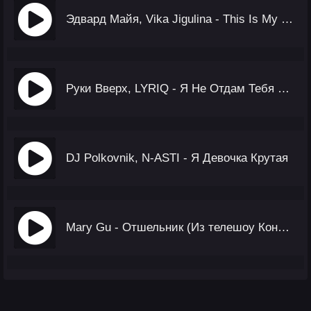
Эдвард Майя, Vika Jigulina - This Is My Life (Tiktok)
Руки Вверх, LYRIQ - Я Не Отдам Тебя Никому
DJ Polkovnik, N-ASTI - Я Девочка Крутая
Mary Gu - Отшельник (Из телешоу Конфетка)