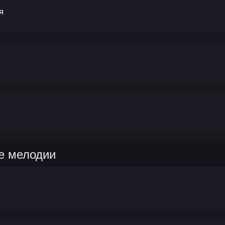
я
е мелодии