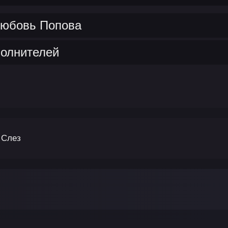
Любовь Попова
полнителей
 Слез